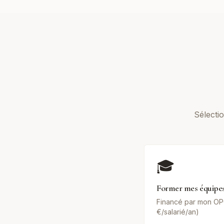
Sélecti
🎓
Former mes équipes
Financé par mon OP
€/salarié/an)