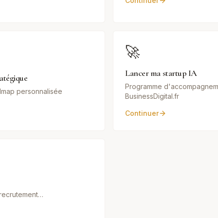
Continuer
🚀
Lancer ma startup IA
ratégique
Programme d'accompagnem
admap personnalisée
BusinessDigital.fr
Continuer
, recrutement…